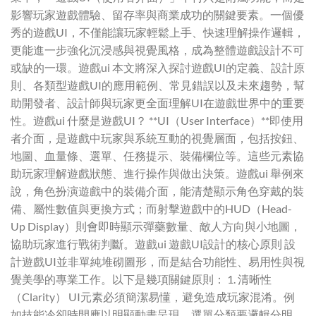
影響玩家遊戲體驗、留存率與商業成功的關鍵要素。一個優
秀的遊戲UI，不僅能讓玩家輕鬆上手、快速理解操作邏輯，
更能進一步強化沉浸感與視覺風格，成為整體遊戲設計不可
或缺的一環。遊戲ui 本文將深入探討遊戲UI的定義、設計原
則、各類型遊戲UI的應用範例、常見錯誤以及未來趨勢，幫
助開發者、設計師與玩家更全面理解UI在遊戲世界中的重要
性。遊戲ui 什麼是遊戲UI？ **UI（User Interface）**即使用
者介面，是遊戲中玩家與系統互動的視覺層面，包括按鈕、
地圖、血量條、選單、任務提示、裝備欄位等。這些元素協
助玩家理解遊戲狀態、進行操作與做出決策。遊戲ui 舉例來
說，角色扮演遊戲中的裝備介面，能清楚顯示角色穿戴的裝
備、屬性數值與更換方式；而射擊遊戲中的HUD（Head-
Up Display）則會即時顯示彈藥數量、敵人方向與小地圖，
協助玩家進行戰術判斷。遊戲ui 遊戲UI設計的核心原則 設
計遊戲UI並非單純堆砌圖形，而是結合功能性、易用性與視
覺美學的專業工作。以下是幾項關鍵原則： 1. 清晰性
（Clarity） UI元素必須簡潔易懂，避免造成玩家混淆。例
如技能冷卻時間應以明顯動畫呈現，選單分類要邏輯分明。