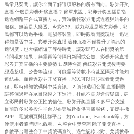
民常見疑問，讓你全面了解這項服務的所有面向。彩券开奖
直播 什麼是彩券开奖直播？ 簡單來說，彩券开奖直播是指
透過網路平台或直播方式，實時播報彩券開獎過程與結果的
服務。無論是大樂透、今彩539、威力彩還是地方彩券，彩
民都可以透過手機、電腦等裝置，即時觀看開獎現場，迅速
得知是否中獎。彩券开奖直播 這種服務不僅提升了資訊的
透明度，也大幅縮短了等待時間，讓彩民可以在開獎的第一
時間獲知結果，無需再等待隔日新聞或公告。彩券开奖直播
彩券开奖直播的主要優勢 1. 即時性高 傳統彩券開獎後需要
經過整理、公告等流程，可能需等待數小時甚至隔天才能知
道結果。而透過彩券开奖直播，彩民可以同步觀看開獎過
程，即時得知號碼與中獎資訊。 2. 資訊透明公開 直播開獎
讓整個過程在眾目睽睽之下進行，杜絕不實與造假疑慮，建
立彩民對彩券公正性的信任。彩券开奖直播 3. 多平台支援
目前許多彩券投注平台與娛樂城皆提供直播服務，支援手機
APP、電腦網頁與社群平台，如YouTube、Facebook等，方
便使用者隨時隨地觀看。 4. 整合中獎查詢 除了開獎直播，
多數平台還整合了中獎號碼查詢、過往記錄比對、兌獎教學