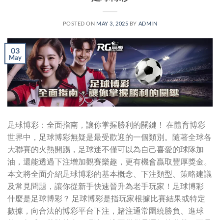
POSTED ON
MAY 3, 2025
BY
ADMIN
03
May
足球博彩：全面指南，讓你掌握勝利的關鍵！ 在體育博彩
世界中，足球博彩無疑是最受歡迎的一個類別。隨著全球各
大聯賽的火熱開踢，足球迷不僅可以為自己喜愛的球隊加
油，還能透過下注增加觀賽樂趣，更有機會贏取豐厚獎金。
本文將全面介紹足球博彩的基本概念、下注類型、策略建議
及常見問題，讓你從新手快速晉升為老手玩家！足球博彩
什麼是足球博彩？ 足球博彩是指玩家根據比賽結果或特定
數據，向合法的博彩平台下注，賭注通常圍繞勝負、進球